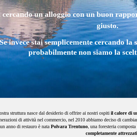
i cercando un alloggio con un buon rappor
giusto.
Se invece stai semplicemente cercando la 
probabilmente non siamo la scelta
stra struttura nasce dal desiderio di offrire ai nostri ospiti
il calore di 
erazioni di attività nel commercio, nel 2010 abbiamo deciso di cambiare v
n anno di restauro è nata
Polvara Trentuno
, una foresteria composta
completamente attrezzat